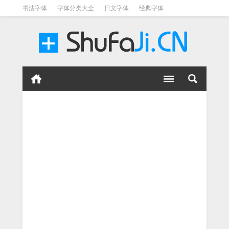
书法字体
字体分类大全
日文字体
经典字体
英文字体
毛笔字体
美术字体
涂鸦字体
书法字体