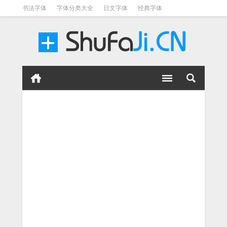
书法字体
字体分类大全
日文字体
经典字体
英文字体
毛笔字体
美术字体
涂鸦字体
书法字体