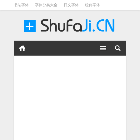
书法字体
字体分类大全
日文字体
经典字体
英文字体
毛笔字体
美术字体
涂鸦字体
书法字体