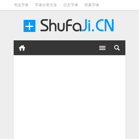
书法字体
字体分类大全
日文字体
经典字体
英文字体
毛笔字体
美术字体
涂鸦字体
书法字体