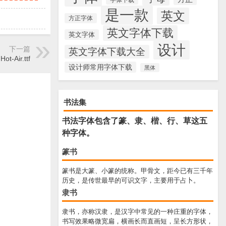
是一款
英文
方正字体
英文字体下载
英文字体
设计
下一篇
英文字体下载大全
Hot-Air.ttf
设计师常用字体下载
黑体
书法集
书法字体包含了篆、隶、楷、行、草这五
种字体。
篆书
篆书是大篆、小篆的统称。甲骨文，距今已有三千年
历史，是传世最早的可识文字，主要用于占卜。
隶书
隶书，亦称汉隶，是汉字中常见的一种庄重的字体，
书写效果略微宽扁，横画长而直画短，呈长方形状，