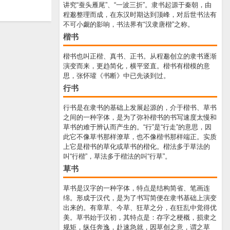
讲究“蚕头雁尾”、“一波三折”。隶书起源于秦朝，由
程邈整理而成，在东汉时期达到顶峰，对后世书法有
不可小觑的影响，书法界有“汉隶唐楷”之称。
楷书
楷书也叫正楷、真书、正书。从程邈创立的隶书逐渐
演变而来，更趋简化，横平竖直。楷书有楷模的意
思，张怀瓘《书断》中已先谈到过。
行书
行书是在隶书的基础上发展起源的，介于楷书、草书
之间的一种字体，是为了弥补楷书的书写速度太慢和
草书的难于辨认而产生的。“行”是“行走”的意思，因
此它不像草书那样潦草，也不像楷书那样端正。实质
上它是楷书的草化或草书的楷化。楷法多于草法的
叫“行楷”，草法多于楷法的叫“行草”。
草书
草书是汉字的一种字体，特点是结构简省、笔画连
绵。形成于汉代，是为了书写简便在隶书基础上演变
出来的。有章草、今草、狂草之分，在狂乱中觉得优
美。草书始于汉初，其特点是：存字之梗概，损隶之
规矩，纵任奔逸，赴速急就，因草创之意，谓之草