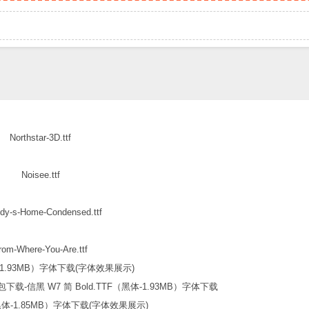
Northstar-3D.ttf
Noisee.ttf
dy-s-Home-Condensed.ttf
rom-Where-You-Are.ttf
信黑 W7 简 Bold.TTF（黑体-1.93MB）字体下载