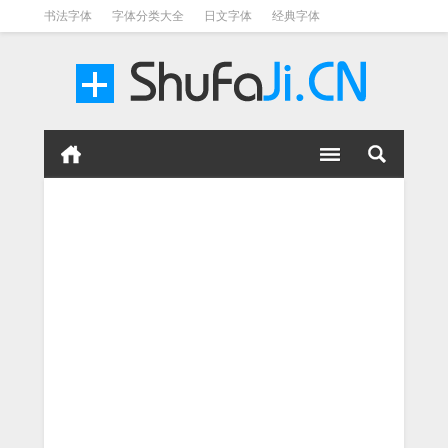
书法字体
字体分类大全
日文字体
经典字体
英文字体
毛笔字体
美术字体
涂鸦字体
书法字体