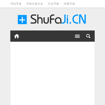
书法字体
字体分类大全
日文字体
经典字体
英文字体
毛笔字体
美术字体
涂鸦字体
书法字体