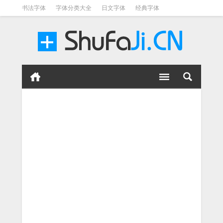
书法字体
字体分类大全
日文字体
经典字体
英文字体
毛笔字体
美术字体
涂鸦字体
书法字体