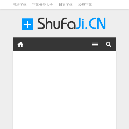
书法字体
字体分类大全
日文字体
经典字体
英文字体
毛笔字体
美术字体
涂鸦字体
书法字体