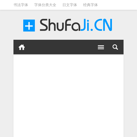
书法字体
字体分类大全
日文字体
经典字体
英文字体
毛笔字体
美术字体
涂鸦字体
书法字体