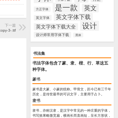
是一款
英文
方正字体
英文字体下载
英文字体
设计
下一篇
英文字体下载大全
opy-3-.ttf
设计师常用字体下载
黑体
书法集
书法字体包含了篆、隶、楷、行、草这五
种字体。
篆书
篆书是大篆、小篆的统称。甲骨文，距今已有三千年
历史，是传世最早的可识文字，主要用于占卜。
隶书
隶书，亦称汉隶，是汉字中常见的一种庄重的字体，
书写效果略微宽扁，横画长而直画短，呈长方形状，