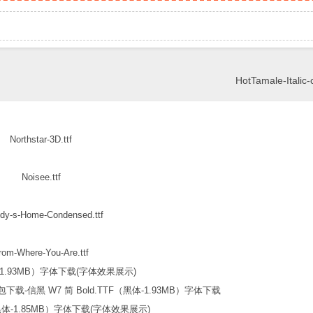
HotTamale-Italic-c
Northstar-3D.ttf
Noisee.ttf
dy-s-Home-Condensed.ttf
rom-Where-You-Are.ttf
信黑 W7 简 Bold.TTF（黑体-1.93MB）字体下载