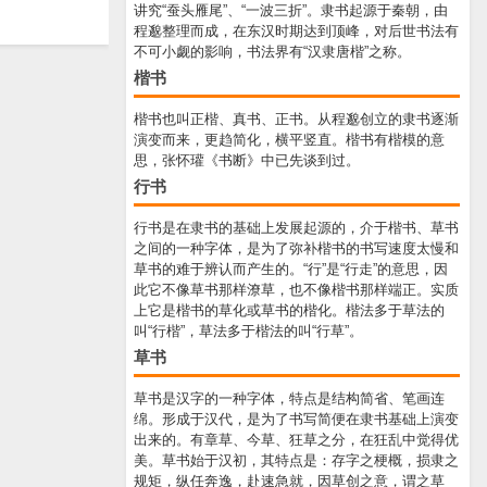
讲究“蚕头雁尾”、“一波三折”。隶书起源于秦朝，由
程邈整理而成，在东汉时期达到顶峰，对后世书法有
不可小觑的影响，书法界有“汉隶唐楷”之称。
楷书
楷书也叫正楷、真书、正书。从程邈创立的隶书逐渐
演变而来，更趋简化，横平竖直。楷书有楷模的意
思，张怀瓘《书断》中已先谈到过。
行书
行书是在隶书的基础上发展起源的，介于楷书、草书
之间的一种字体，是为了弥补楷书的书写速度太慢和
草书的难于辨认而产生的。“行”是“行走”的意思，因
此它不像草书那样潦草，也不像楷书那样端正。实质
上它是楷书的草化或草书的楷化。楷法多于草法的
叫“行楷”，草法多于楷法的叫“行草”。
草书
草书是汉字的一种字体，特点是结构简省、笔画连
绵。形成于汉代，是为了书写简便在隶书基础上演变
出来的。有章草、今草、狂草之分，在狂乱中觉得优
美。草书始于汉初，其特点是：存字之梗概，损隶之
规矩，纵任奔逸，赴速急就，因草创之意，谓之草