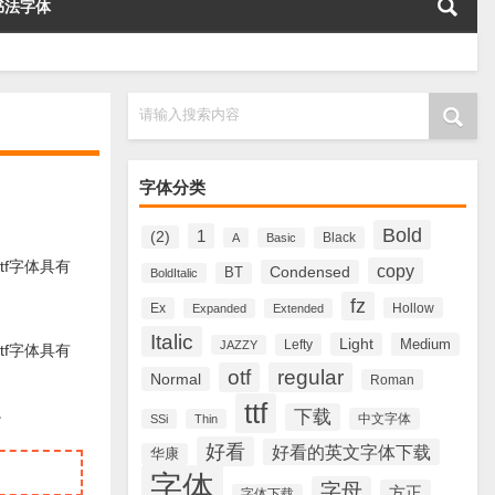
书法字体
请输入搜索内容
字体分类
Bold
1
(2)
Black
A
Basic
ttf字体具有
copy
Condensed
BT
BoldItalic
fz
Ex
Hollow
Expanded
Extended
Italic
Light
Medium
Lefty
JAZZY
ttf字体具有
otf
regular
Normal
Roman
ttf
。
下载
中文字体
SSi
Thin
好看
好看的英文字体下载
华康
字体
字母
方正
字体下载