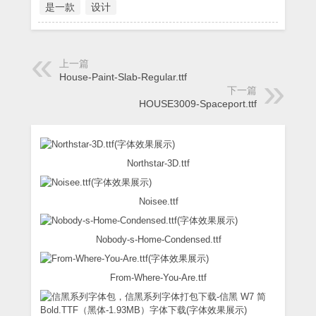
是一款
设计
上一篇
House-Paint-Slab-Regular.ttf
下一篇
HOUSE3009-Spaceport.ttf
Northstar-3D.ttf
Noisee.ttf
Nobody-s-Home-Condensed.ttf
From-Where-You-Are.ttf