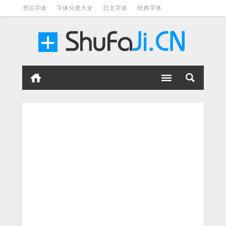
书法字体
字体分类大全
日文字体
经典字体
英文字体
毛笔字体
美术字体
涂鸦字体
书法字体