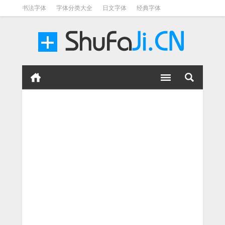
书法字体
字体分类大全
日文字体
经典字体
英文字体
毛笔字体
美术字体
涂鸦字体
书法字体