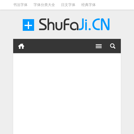
书法字体
字体分类大全
日文字体
经典字体
英文字体
毛笔字体
美术字体
涂鸦字体
书法字体