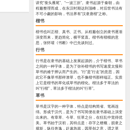
讲究“蚕头雁尾”、“一波三折”。隶书起源于秦朝，由
程邈整理而成，在东汉时期达到顶峰，对后世书法有
不可小觑的影响，书法界有“汉隶唐楷”之称。
楷书
楷书也叫正楷、真书、正书。从程邈创立的隶书逐渐
演变而来，更趋简化，横平竖直。楷书有楷模的意
思，张怀瓘《书断》中已先谈到过。
行书
行书是在隶书的基础上发展起源的，介于楷书、草书
之间的一种字体，是为了弥补楷书的书写速度太慢和
草书的难于辨认而产生的。“行”是“行走”的意思，因
此它不像草书那样潦草，也不像楷书那样端正。实质
上它是楷书的草化或草书的楷化。楷法多于草法的
叫“行楷”，草法多于楷法的叫“行草”。
草书
草书是汉字的一种字体，特点是结构简省、笔画连
绵。形成于汉代，是为了书写简便在隶书基础上演变
出来的。有章草、今草、狂草之分，在狂乱中觉得优
美。草书始于汉初，其特点是：存字之梗概，损隶之
规矩，纵任奔逸，赴速急就，因草创之意，谓之草