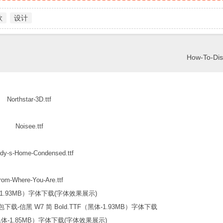
款
设计
How-To-Dis
Northstar-3D.ttf
Noisee.ttf
dy-s-Home-Condensed.ttf
rom-Where-You-Are.ttf
信黑 W7 简 Bold.TTF（黑体-1.93MB）字体下载