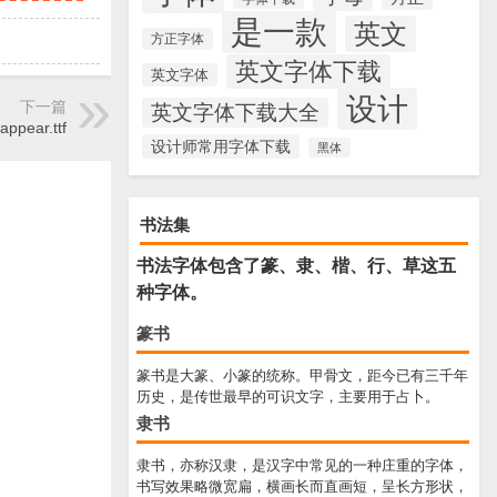
是一款
英文
方正字体
英文字体下载
英文字体
设计
下一篇
英文字体下载大全
appear.ttf
设计师常用字体下载
黑体
书法集
书法字体包含了篆、隶、楷、行、草这五
种字体。
篆书
篆书是大篆、小篆的统称。甲骨文，距今已有三千年
历史，是传世最早的可识文字，主要用于占卜。
隶书
隶书，亦称汉隶，是汉字中常见的一种庄重的字体，
书写效果略微宽扁，横画长而直画短，呈长方形状，