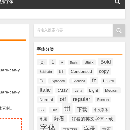
书法字体
请输入搜索内容
字体分类
Bold
1
(2)
Black
A
Basic
re-can-y
copy
Condensed
BT
BoldItalic
fz
Ex
Hollow
Expanded
Extended
Italic
Light
Medium
Lefty
JAZZY
re-can-y
otf
regular
Normal
Roman
ttf
字体素材。
下载
中文字体
SSi
Thin
好看
好看的英文字体下载
华康
字体
字母
方正
字体下载