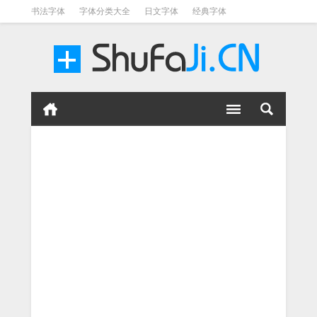
书法字体
字体分类大全
日文字体
经典字体
英文字体
毛笔字体
美术字体
涂鸦字体
书法字体