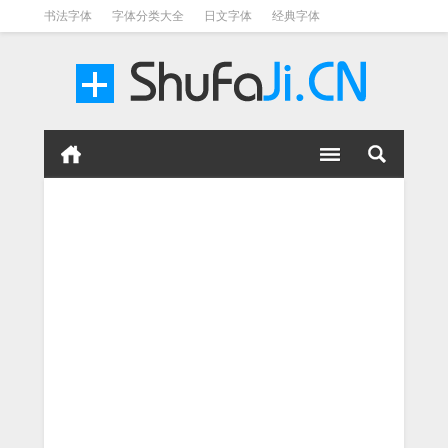
书法字体
字体分类大全
日文字体
经典字体
英文字体
毛笔字体
美术字体
涂鸦字体
书法字体