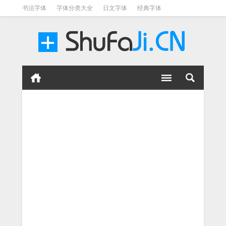
书法字体
字体分类大全
日文字体
经典字体
英文字体
毛笔字体
美术字体
涂鸦字体
书法字体