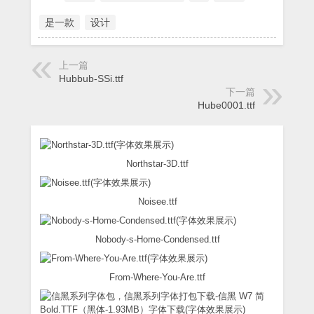
是一款
设计
上一篇
Hubbub-SSi.ttf
下一篇
Hube0001.ttf
Northstar-3D.ttf
Noisee.ttf
Nobody-s-Home-Condensed.ttf
From-Where-You-Are.ttf