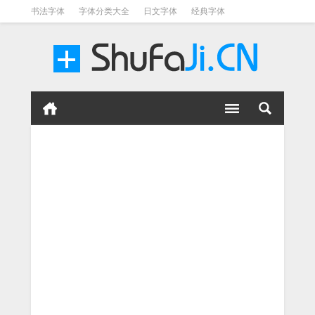
书法字体
字体分类大全
日文字体
经典字体
英文字体
毛笔字体
美术字体
涂鸦字体
书法字体