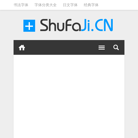
书法字体
字体分类大全
日文字体
经典字体
英文字体
毛笔字体
美术字体
涂鸦字体
书法字体