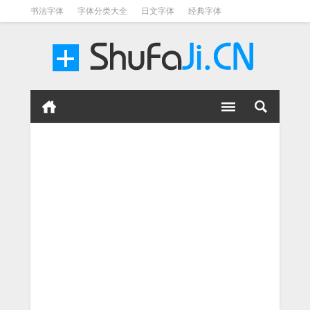
书法字体
字体分类大全
日文字体
经典字体
英文字体
毛笔字体
美术字体
涂鸦字体
书法字体