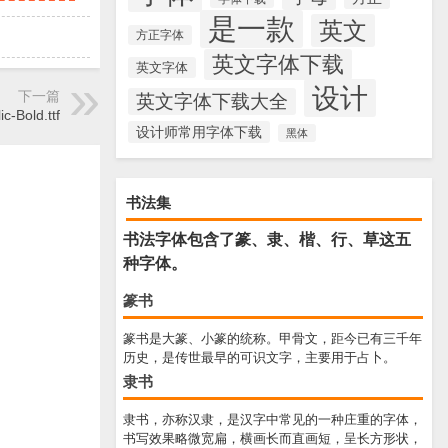
是一款
英文
方正字体
英文字体下载
英文字体
设计
下一篇
英文字体下载大全
ic-Bold.ttf
设计师常用字体下载
黑体
书法集
书法字体包含了篆、隶、楷、行、草这五
种字体。
篆书
篆书是大篆、小篆的统称。甲骨文，距今已有三千年
历史，是传世最早的可识文字，主要用于占卜。
隶书
隶书，亦称汉隶，是汉字中常见的一种庄重的字体，
书写效果略微宽扁，横画长而直画短，呈长方形状，