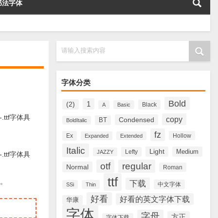
书法字体
请输入搜索内容
字体分类
Bold
1
(2)
Black
A
Basic
-.ttf字体具
copy
Condensed
BT
BoldItalic
fz
Ex
Hollow
Expanded
Extended
Italic
Light
Medium
Lefty
JAZZY
-.ttf字体具
otf
regular
Normal
Roman
ttf
材。
下载
中文字体
SSi
Thin
好看
好看的英文字体下载
华康
字体
字母
方正
字体下载