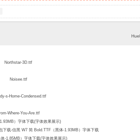
Huel
Northstar-3D.ttf
Noisee.ttf
dy-s-Home-Condensed.ttf
rom-Where-You-Are.ttf
信黑 W7 简 Bold.TTF（黑体-1.93MB）字体下载