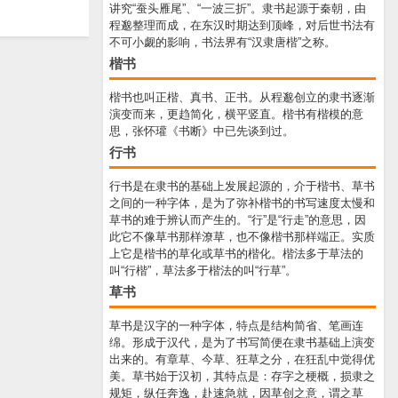
讲究“蚕头雁尾”、“一波三折”。隶书起源于秦朝，由
程邈整理而成，在东汉时期达到顶峰，对后世书法有
不可小觑的影响，书法界有“汉隶唐楷”之称。
楷书
楷书也叫正楷、真书、正书。从程邈创立的隶书逐渐
演变而来，更趋简化，横平竖直。楷书有楷模的意
思，张怀瓘《书断》中已先谈到过。
行书
行书是在隶书的基础上发展起源的，介于楷书、草书
之间的一种字体，是为了弥补楷书的书写速度太慢和
草书的难于辨认而产生的。“行”是“行走”的意思，因
此它不像草书那样潦草，也不像楷书那样端正。实质
上它是楷书的草化或草书的楷化。楷法多于草法的
叫“行楷”，草法多于楷法的叫“行草”。
草书
草书是汉字的一种字体，特点是结构简省、笔画连
绵。形成于汉代，是为了书写简便在隶书基础上演变
出来的。有章草、今草、狂草之分，在狂乱中觉得优
美。草书始于汉初，其特点是：存字之梗概，损隶之
规矩，纵任奔逸，赴速急就，因草创之意，谓之草