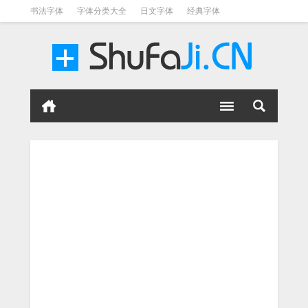
书法字体
字体分类大全
日文字体
经典字体
英文字体
毛笔字体
美术字体
涂鸦字体
书法字体