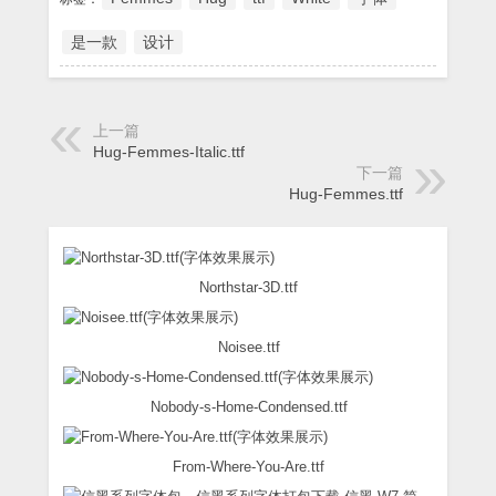
是一款
设计
上一篇
Hug-Femmes-Italic.ttf
下一篇
Hug-Femmes.ttf
Northstar-3D.ttf
Noisee.ttf
Nobody-s-Home-Condensed.ttf
From-Where-You-Are.ttf