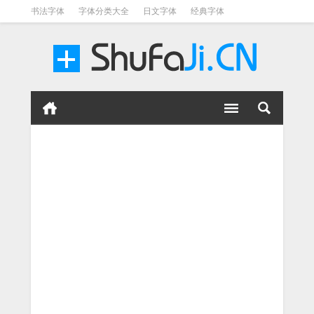
书法字体
字体分类大全
日文字体
经典字体
英文字体
毛笔字体
美术字体
涂鸦字体
书法字体