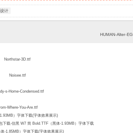
设计
HUMAN-Alter-EGO-
Northstar-3D.ttf
Noisee.ttf
dy-s-Home-Condensed.ttf
rom-Where-You-Are.ttf
信黑 W7 简 Bold.TTF（黑体-1.93MB）字体下载