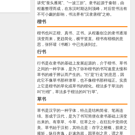
讲究“蚕头雁尾”、“一波三折”。隶书起源于秦朝，由
程邈整理而成，在东汉时期达到顶峰，对后世书法有
不可小觑的影响，书法界有“汉隶唐楷”之称。
楷书
楷书也叫正楷、真书、正书。从程邈创立的隶书逐渐
演变而来，更趋简化，横平竖直。楷书有楷模的意
思，张怀瓘《书断》中已先谈到过。
行书
行书是在隶书的基础上发展起源的，介于楷书、草书
之间的一种字体，是为了弥补楷书的书写速度太慢和
草书的难于辨认而产生的。“行”是“行走”的意思，因
此它不像草书那样潦草，也不像楷书那样端正。实质
上它是楷书的草化或草书的楷化。楷法多于草法的
叫“行楷”，草法多于楷法的叫“行草”。
草书
草书是汉字的一种字体，特点是结构简省、笔画连
绵。形成于汉代，是为了书写简便在隶书基础上演变
出来的。有章草、今草、狂草之分，在狂乱中觉得优
美。草书始于汉初，其特点是：存字之梗概，损隶之
规矩，纵任奔逸，赴速急就，因草创之意，谓之草