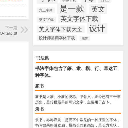
是一款
英文
方正字体
英文字体下载
英文字体
设计
下一篇
英文字体下载大全
Italic.ttf
设计师常用字体下载
黑体
书法集
书法字体包含了篆、隶、楷、行、草这五
种字体。
篆书
篆书是大篆、小篆的统称。甲骨文，距今已有三千年
历史，是传世最早的可识文字，主要用于占卜。
隶书
隶书，亦称汉隶，是汉字中常见的一种庄重的字体，
书写效果略微宽扁，横画长而直画短，呈长方形状，