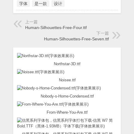
字体
是一款
设计
上一篇
Human-Silhouettes-Free-Four.ttf
下一篇
Human-Silhouettes-Free-Seven.ttf
Northstar-3D.ttf
Noisee.ttf
Nobody-s-Home-Condensed.ttf
From-Where-You-Are.ttf