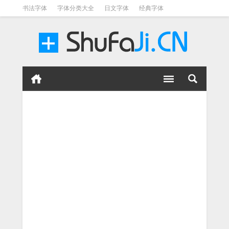
书法字体
字体分类大全
日文字体
经典字体
英文字体
毛笔字体
美术字体
涂鸦字体
书法字体