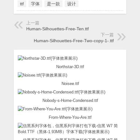
ttf
字体
是一款
设计
上一篇
Human-Silhouettes-Free-Ten.ttf
下一篇
Human-Silhouettes-Free-Two-copy-1-.ttf
Northstar-3D.ttf
Noisee.ttf
Nobody-s-Home-Condensed.ttf
From-Where-You-Are.ttf