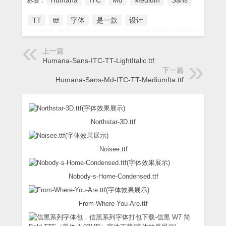
Humana
ITC
Md
Medium
Sans
标签：
TT
ttf
字体
是一款
设计
上一篇
Humana-Sans-ITC-TT-LightItalic.ttf
下一篇
Humana-Sans-Md-ITC-TT-MediumIta.ttf
Northstar-3D.ttf
Noisee.ttf
Nobody-s-Home-Condensed.ttf
From-Where-You-Are.ttf