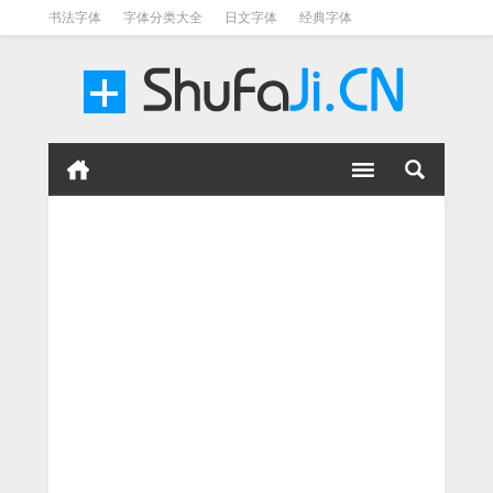
书法字体
字体分类大全
日文字体
经典字体
英文字体
毛笔字体
美术字体
涂鸦字体
书法字体