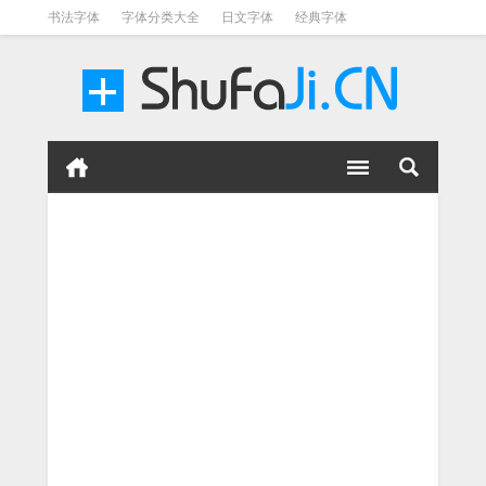
书法字体
字体分类大全
日文字体
经典字体
英文字体
毛笔字体
美术字体
涂鸦字体
书法字体