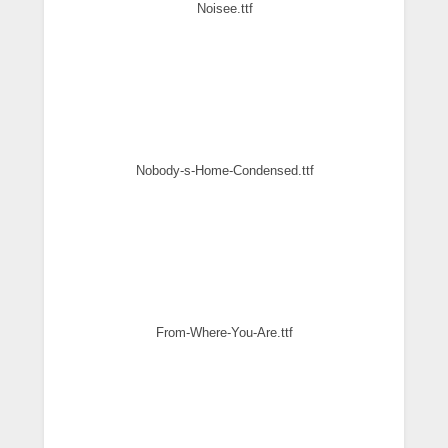
Noisee.ttf
Nobody-s-Home-Condensed.ttf
From-Where-You-Are.ttf