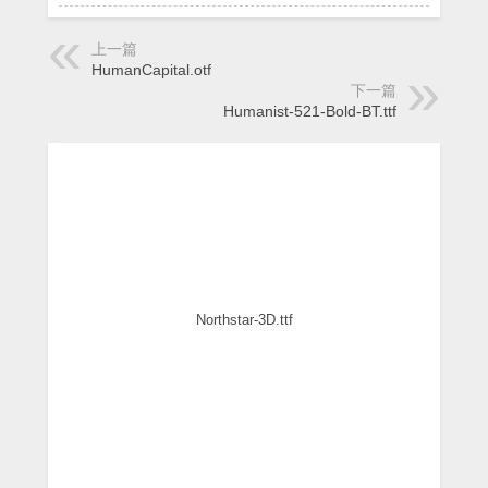
上一篇
HumanCapital.otf
下一篇
Humanist-521-Bold-BT.ttf
Northstar-3D.ttf