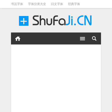
书法字体
字体分类大全
日文字体
经典字体
英文字体
毛笔字体
美术字体
涂鸦字体
书法字体