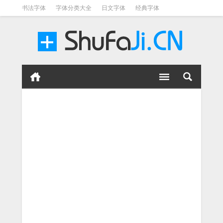
书法字体
字体分类大全
日文字体
经典字体
英文字体
毛笔字体
美术字体
涂鸦字体
书法字体