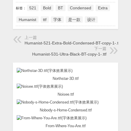
521
Bold
BT
Condensed
Extra
标签：
Humanist
ttf
字体
是一款
设计
上一篇
Humanist-521-Extra-Bold-Condensed-BT-copy-1-.ttf
下一篇
Humanist-531-Ultra-Black-BT-copy-1-.ttf
Northstar-3D.ttf
Noisee.ttf
Nobody-s-Home-Condensed.ttf
From-Where-You-Are.ttf