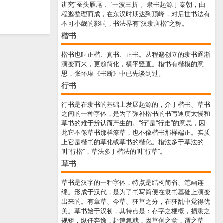
讲究“蚕头雁尾”、“一波三折”。隶书起源于秦朝，由
程邈整理而成，在东汉时期达到顶峰，对后世书法有
不可小觑的影响，书法界有“汉隶唐楷”之称。
楷书
楷书也叫正楷、真书、正书。从程邈创立的隶书逐渐
演变而来，更趋简化，横平竖直。楷书有楷模的意
思，张怀瓘《书断》中已先谈到过。
行书
行书是在隶书的基础上发展起源的，介于楷书、草书
之间的一种字体，是为了弥补楷书的书写速度太慢和
草书的难于辨认而产生的。“行”是“行走”的意思，因
此它不像草书那样潦草，也不像楷书那样端正。实质
上它是楷书的草化或草书的楷化。楷法多于草法的
叫“行楷”，草法多于楷法的叫“行草”。
草书
草书是汉字的一种字体，特点是结构简省、笔画连
绵。形成于汉代，是为了书写简便在隶书基础上演变
出来的。有章草、今草、狂草之分，在狂乱中觉得优
美。草书始于汉初，其特点是：存字之梗概，损隶之
规矩，纵任奔逸，赴速急就，因草创之意，谓之草