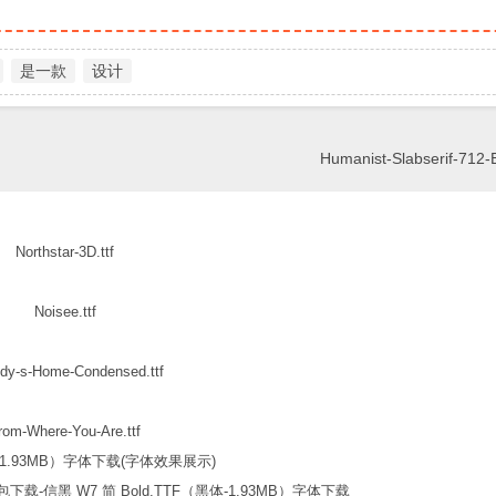
是一款
设计
Humanist-Slabserif-712-B
Northstar-3D.ttf
Noisee.ttf
dy-s-Home-Condensed.ttf
rom-Where-You-Are.ttf
信黑 W7 简 Bold.TTF（黑体-1.93MB）字体下载