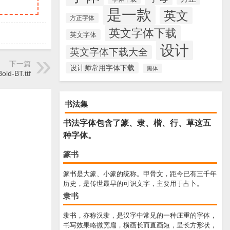
是一款
英文
方正字体
英文字体下载
英文字体
设计
英文字体下载大全
下一篇
设计师常用字体下载
黑体
old-BT.ttf
书法集
书法字体包含了篆、隶、楷、行、草这五
种字体。
篆书
篆书是大篆、小篆的统称。甲骨文，距今已有三千年
历史，是传世最早的可识文字，主要用于占卜。
隶书
隶书，亦称汉隶，是汉字中常见的一种庄重的字体，
书写效果略微宽扁，横画长而直画短，呈长方形状，