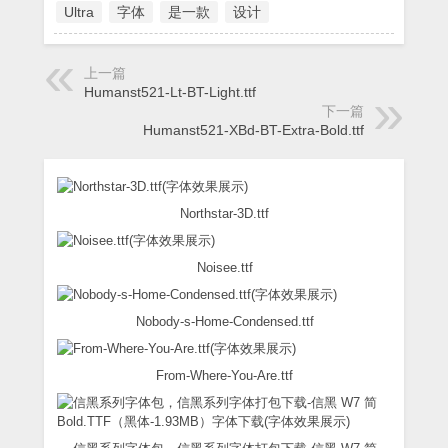
Ultra
字体
是一款
设计
上一篇
Humanst521-Lt-BT-Light.ttf
下一篇
Humanst521-XBd-BT-Extra-Bold.ttf
Northstar-3D.ttf
Noisee.ttf
Nobody-s-Home-Condensed.ttf
From-Where-You-Are.ttf