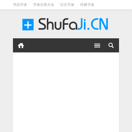
书法字体
字体分类大全
日文字体
经典字体
英文字体
毛笔字体
美术字体
涂鸦字体
书法字体