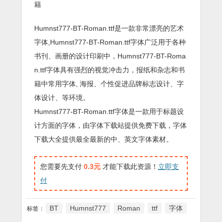
籍
Humnst777-BT-Roman.ttf是一款非常漂亮的艺术
字体,Humnst777-BT-Roman.ttf字体广泛用于各种
书刊、画册的设计印刷中，Humnst777-BT-Roma
n.ttf字体具有强烈的视觉冲击力，报纸和杂志和书
籍中常用字体, 海报、个性促进品牌标志设计、字
体设计、等环境。
Humnst777-BT-Roman.ttf字体是一款用于标题设
计方面的字体，由字体下载站提供免费下载，字体
下载大全提供最全最新的中、英文字体素材。
您需要先支付
0.3元
才能下载此资源！
立即支
付
BT
Humnst777
Roman
ttf
字体
标签：