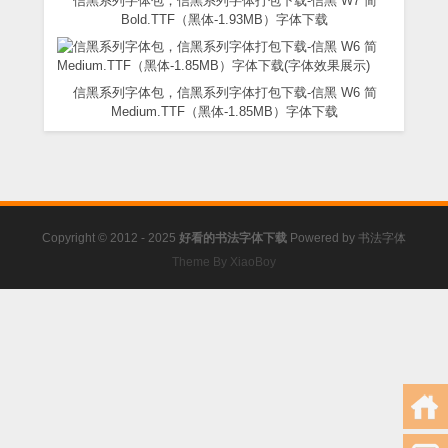
信黑系列字体包，信黑系列字体打包下载-信黑 W7 简
Bold.TTF（黑体-1.93MB）字体下载
信黑系列字体包，信黑系列字体打包下载-信黑 W6 简
Medium.TTF（黑体-1.85MB）字体下载
Copyright © 2012 - 2025
好看的书法字体下载
Powered by
书法字体
Theme By XiaoBoy