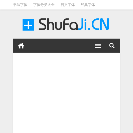
书法字体
字体分类大全
日文字体
经典字体
英文字体
毛笔字体
美术字体
涂鸦字体
书法字体