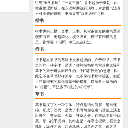
讲究“蚕头雁尾”、“一波三折”。隶书起源于秦朝，由
程邈整理而成，在东汉时期达到顶峰，对后世书法有
不可小觑的影响，书法界有“汉隶唐楷”之称。
楷书
楷书也叫正楷、真书、正书。从程邈创立的隶书逐渐
演变而来，更趋简化，横平竖直。楷书有楷模的意
思，张怀瓘《书断》中已先谈到过。
行书
行书是在隶书的基础上发展起源的，介于楷书、草书
之间的一种字体，是为了弥补楷书的书写速度太慢和
草书的难于辨认而产生的。“行”是“行走”的意思，因
此它不像草书那样潦草，也不像楷书那样端正。实质
上它是楷书的草化或草书的楷化。楷法多于草法的
叫“行楷”，草法多于楷法的叫“行草”。
草书
草书是汉字的一种字体，特点是结构简省、笔画连
绵。形成于汉代，是为了书写简便在隶书基础上演变
出来的。有章草、今草、狂草之分，在狂乱中觉得优
美。草书始于汉初，其特点是：存字之梗概，损隶之
规矩，纵任奔逸，赴速急就，因草创之意，谓之草