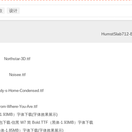
款
设计
HumstSlab712-BT
Northstar-3D.ttf
Noisee.ttf
dy-s-Home-Condensed.ttf
rom-Where-You-Are.ttf
信黑 W7 简 Bold.TTF（黑体-1.93MB）字体下载