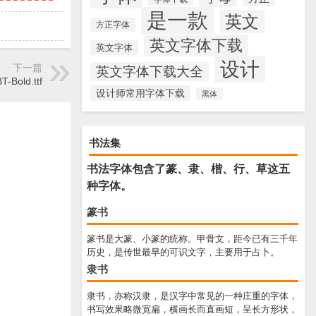
是一款
英文
方正字体
英文字体下载
英文字体
设计
下一篇
英文字体下载大全
-Bold.ttf
设计师常用字体下载
黑体
书法集
书法字体包含了篆、隶、楷、行、草这五
种字体。
篆书
篆书是大篆、小篆的统称。甲骨文，距今已有三千年
历史，是传世最早的可识文字，主要用于占卜。
隶书
隶书，亦称汉隶，是汉字中常见的一种庄重的字体，
书写效果略微宽扁，横画长而直画短，呈长方形状，