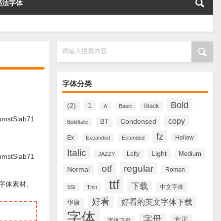
书法字体
请输入搜索内容
字体分类
Bold
1
(2)
Black
A
Basic
stSlab71
copy
Condensed
BT
BoldItalic
fz
Ex
Hollow
Expanded
Extended
Italic
Light
Medium
Lefty
JAZZY
stSlab71
otf
regular
Normal
Roman
ttf
文字体素材。
下载
中文字体
SSi
Thin
好看
好看的英文字体下载
华康
字体
字母
方正
字体下载