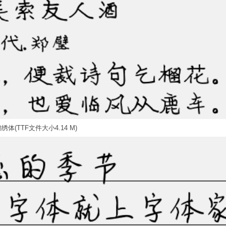
绣体(TTF文件大小4.14 M)