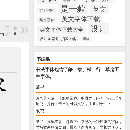
是一款
英文
方正字体
英文字体下载
英文字体
设计
下一篇
英文字体下载大全
opy-1-.ttf
设计师常用字体下载
黑体
书法集
书法字体包含了篆、隶、楷、行、草这五
种字体。
篆书
篆书是大篆、小篆的统称。甲骨文，距今已有三千年
历史，是传世最早的可识文字，主要用于占卜。
隶书
隶书，亦称汉隶，是汉字中常见的一种庄重的字体，
书写效果略微宽扁，横画长而直画短，呈长方形状，