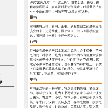
讲究“蚕头雁尾”、“一波三折”。隶书起源于秦朝，由
程邈整理而成，在东汉时期达到顶峰，对后世书法有
不可小觑的影响，书法界有“汉隶唐楷”之称。
楷书
楷书也叫正楷、真书、正书。从程邈创立的隶书逐渐
演变而来，更趋简化，横平竖直。楷书有楷模的意
思，张怀瓘《书断》中已先谈到过。
行书
行书是在隶书的基础上发展起源的，介于楷书、草书
之间的一种字体，是为了弥补楷书的书写速度太慢和
草书的难于辨认而产生的。“行”是“行走”的意思，因
此它不像草书那样潦草，也不像楷书那样端正。实质
上它是楷书的草化或草书的楷化。楷法多于草法的
叫“行楷”，草法多于楷法的叫“行草”。
草书
草书是汉字的一种字体，特点是结构简省、笔画连
绵。形成于汉代，是为了书写简便在隶书基础上演变
出来的。有章草、今草、狂草之分，在狂乱中觉得优
美。草书始于汉初，其特点是：存字之梗概，损隶之
规矩，纵任奔逸，赴速急就，因草创之意，谓之草