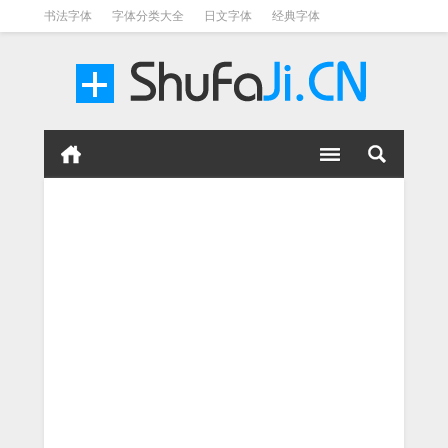
书法字体
字体分类大全
日文字体
经典字体
英文字体
毛笔字体
美术字体
涂鸦字体
书法字体