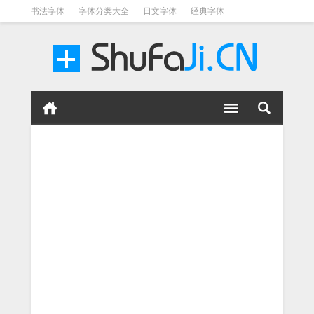
书法字体
字体分类大全
日文字体
经典字体
英文字体
毛笔字体
美术字体
涂鸦字体
书法字体