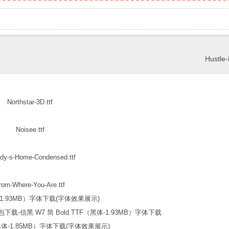
Hustle-
Northstar-3D.ttf
Noisee.ttf
dy-s-Home-Condensed.ttf
rom-Where-You-Are.ttf
信黑 W7 简 Bold.TTF（黑体-1.93MB）字体下载