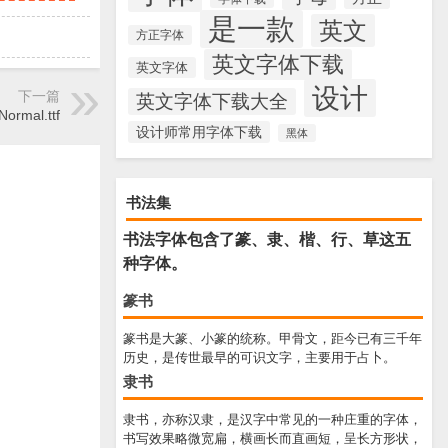
是一款
英文
方正字体
英文字体下载
英文字体
设计
下一篇
英文字体下载大全
Normal.ttf
设计师常用字体下载
黑体
书法集
书法字体包含了篆、隶、楷、行、草这五
种字体。
篆书
篆书是大篆、小篆的统称。甲骨文，距今已有三千年
历史，是传世最早的可识文字，主要用于占卜。
隶书
隶书，亦称汉隶，是汉字中常见的一种庄重的字体，
书写效果略微宽扁，横画长而直画短，呈长方形状，