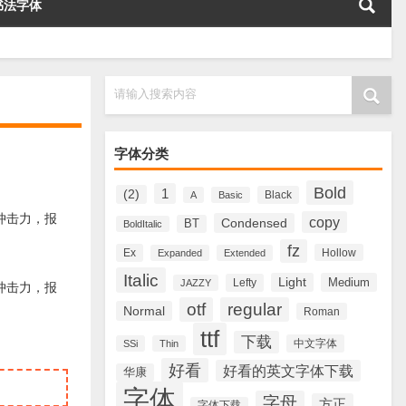
书法字体
请输入搜索内容
字体分类
Bold
1
(2)
Black
A
Basic
视觉冲击力，报
copy
Condensed
BT
BoldItalic
fz
Ex
Hollow
Expanded
Extended
Italic
Light
Medium
Lefty
JAZZY
视觉冲击力，报
otf
regular
Normal
Roman
ttf
下载
中文字体
SSi
Thin
好看
好看的英文字体下载
华康
字体
字母
方正
字体下载