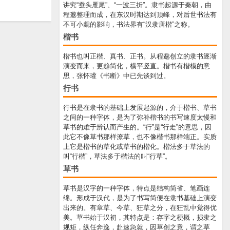
讲究“蚕头雁尾”、“一波三折”。隶书起源于秦朝，由
程邈整理而成，在东汉时期达到顶峰，对后世书法有
不可小觑的影响，书法界有“汉隶唐楷”之称。
楷书
楷书也叫正楷、真书、正书。从程邈创立的隶书逐渐
演变而来，更趋简化，横平竖直。楷书有楷模的意
思，张怀瓘《书断》中已先谈到过。
行书
行书是在隶书的基础上发展起源的，介于楷书、草书
之间的一种字体，是为了弥补楷书的书写速度太慢和
草书的难于辨认而产生的。“行”是“行走”的意思，因
此它不像草书那样潦草，也不像楷书那样端正。实质
上它是楷书的草化或草书的楷化。楷法多于草法的
叫“行楷”，草法多于楷法的叫“行草”。
草书
草书是汉字的一种字体，特点是结构简省、笔画连
绵。形成于汉代，是为了书写简便在隶书基础上演变
出来的。有章草、今草、狂草之分，在狂乱中觉得优
美。草书始于汉初，其特点是：存字之梗概，损隶之
规矩，纵任奔逸，赴速急就，因草创之意，谓之草