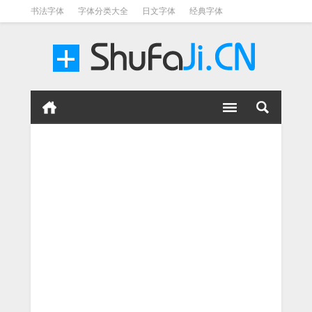
书法字体
字体分类大全
日文字体
经典字体
英文字体
毛笔字体
美术字体
涂鸦字体
书法字体