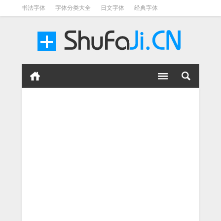
书法字体
字体分类大全
日文字体
经典字体
英文字体
毛笔字体
美术字体
涂鸦字体
书法字体