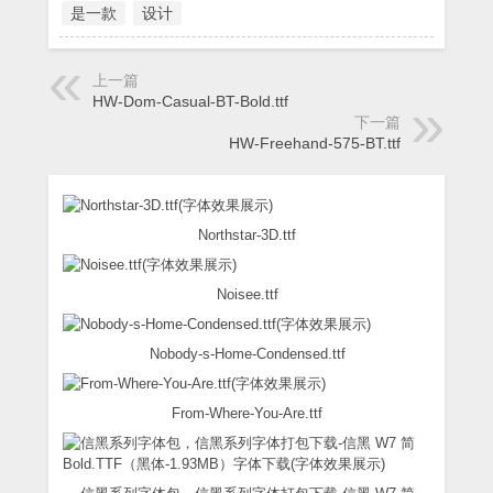
是一款
设计
上一篇
HW-Dom-Casual-BT-Bold.ttf
下一篇
HW-Freehand-575-BT.ttf
Northstar-3D.ttf
Noisee.ttf
Nobody-s-Home-Condensed.ttf
From-Where-You-Are.ttf