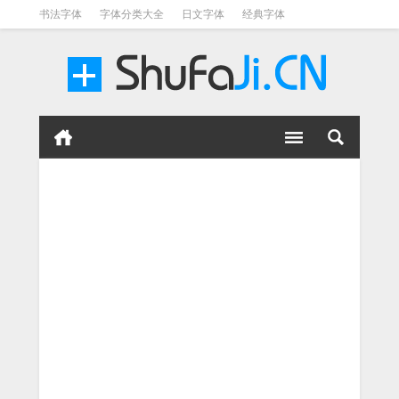
书法字体
字体分类大全
日文字体
经典字体
英文字体
毛笔字体
美术字体
涂鸦字体
书法字体