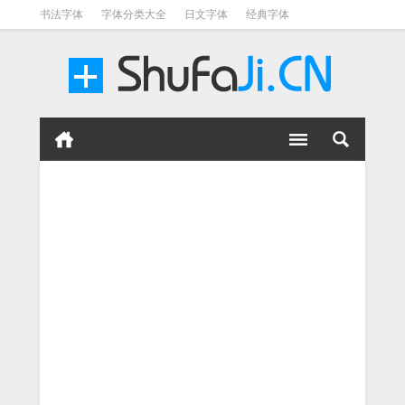
书法字体
字体分类大全
日文字体
经典字体
英文字体
毛笔字体
美术字体
涂鸦字体
书法字体