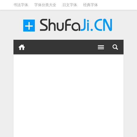
书法字体
字体分类大全
日文字体
经典字体
英文字体
毛笔字体
美术字体
涂鸦字体
书法字体