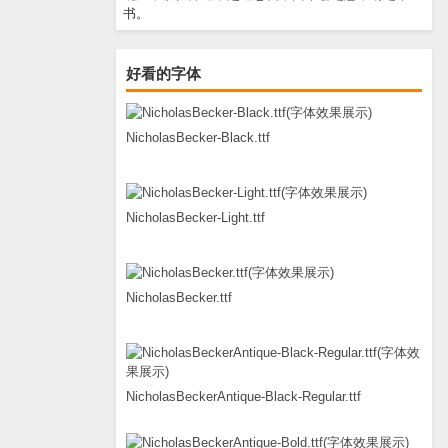
书。
好看的字体
NicholasBecker-Black.ttf
NicholasBecker-Light.ttf
NicholasBecker.ttf
NicholasBeckerAntique-Black-Regular.ttf