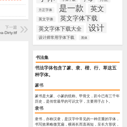
是一款
英文
方正字体
英文字体下载
英文字体
设计
下一篇
英文字体下载大全
a-Dirty.ttf
设计师常用字体下载
黑体
书法集
书法字体包含了篆、隶、楷、行、草这五
种字体。
篆书
篆书是大篆、小篆的统称。甲骨文，距今已有三千年
历史，是传世最早的可识文字，主要用于占卜。
隶书
隶书，亦称汉隶，是汉字中常见的一种庄重的字体，
书写效果略微宽扁，横画长而直画短，呈长方形状，