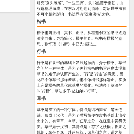
讲究“蚕头雁尾”、“一波三折”。隶书起源于秦朝，由
程邈整理而成，在东汉时期达到顶峰，对后世书法有
不可小觑的影响，书法界有“汉隶唐楷”之称。
楷书
楷书也叫正楷、真书、正书。从程邈创立的隶书逐渐
演变而来，更趋简化，横平竖直。楷书有楷模的意
思，张怀瓘《书断》中已先谈到过。
行书
行书是在隶书的基础上发展起源的，介于楷书、草书
之间的一种字体，是为了弥补楷书的书写速度太慢和
草书的难于辨认而产生的。“行”是“行走”的意思，因
此它不像草书那样潦草，也不像楷书那样端正。实质
上它是楷书的草化或草书的楷化。楷法多于草法的
叫“行楷”，草法多于楷法的叫“行草”。
草书
草书是汉字的一种字体，特点是结构简省、笔画连
绵。形成于汉代，是为了书写简便在隶书基础上演变
出来的。有章草、今草、狂草之分，在狂乱中觉得优
美。草书始于汉初，其特点是：存字之梗概，损隶之
规矩，纵任奔逸，赴速急就，因草创之意，谓之草