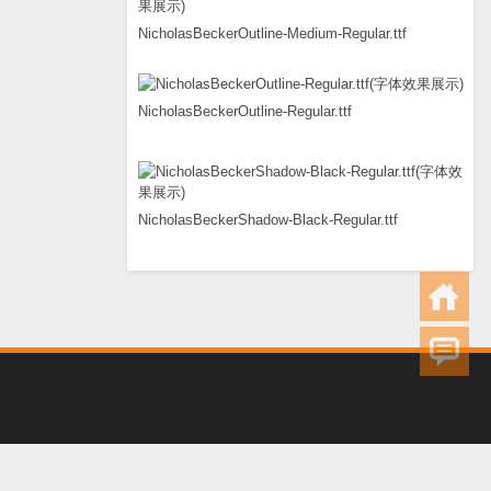
NicholasBeckerOutline-Medium-Regular.ttf
NicholasBeckerOutline-Regular.ttf
NicholasBeckerShadow-Black-Regular.ttf