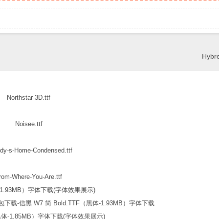
Hybre
Northstar-3D.ttf
Noisee.ttf
dy-s-Home-Condensed.ttf
rom-Where-You-Are.ttf
信黑 W7 简 Bold.TTF（黑体-1.93MB）字体下载