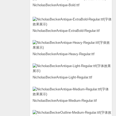
NicholasBeckerAntique-Bold.ttf
NicholasBeckerAntique-ExtraBold-Regular.ttf
NicholasBeckerAntique-Heavy-Regular.ttf
NicholasBeckerAntique-Light-Regular.ttf
NicholasBeckerAntique-Medium-Regular.ttf