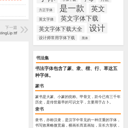
是一款
英文
方正字体
英文字体下载
英文字体
设计
下一篇
英文字体下载大全
ingLip.ttf
设计师常用字体下载
黑体
书法集
书法字体包含了篆、隶、楷、行、草这五
种字体。
篆书
篆书是大篆、小篆的统称。甲骨文，距今已有三千年
历史，是传世最早的可识文字，主要用于占卜。
隶书
隶书，亦称汉隶，是汉字中常见的一种庄重的字体，
书写效果略微宽扁，横画长而直画短，呈长方形状，