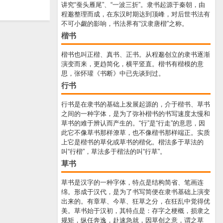
讲究“蚕头雁尾”、“一波三折”。隶书起源于秦朝，由
程邈整理而成，在东汉时期达到顶峰，对后世书法有
不可小觑的影响，书法界有“汉隶唐楷”之称。
楷书
楷书也叫正楷、真书、正书。从程邈创立的隶书逐渐
演变而来，更趋简化，横平竖直。楷书有楷模的意
思，张怀瓘《书断》中已先谈到过。
行书
行书是在隶书的基础上发展起源的，介于楷书、草书
之间的一种字体，是为了弥补楷书的书写速度太慢和
草书的难于辨认而产生的。“行”是“行走”的意思，因
此它不像草书那样潦草，也不像楷书那样端正。实质
上它是楷书的草化或草书的楷化。楷法多于草法的
叫“行楷”，草法多于楷法的叫“行草”。
草书
草书是汉字的一种字体，特点是结构简省、笔画连
绵。形成于汉代，是为了书写简便在隶书基础上演变
出来的。有章草、今草、狂草之分，在狂乱中觉得优
美。草书始于汉初，其特点是：存字之梗概，损隶之
规矩，纵任奔逸，赴速急就，因草创之意，谓之草