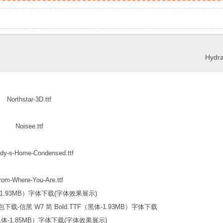
Hydrat
Northstar-3D.ttf
Noisee.ttf
dy-s-Home-Condensed.ttf
rom-Where-You-Are.ttf
信黑 W7 简 Bold.TTF（黑体-1.93MB）字体下载