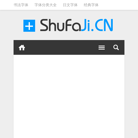
书法字体
字体分类大全
日文字体
经典字体
英文字体
毛笔字体
美术字体
涂鸦字体
书法字体