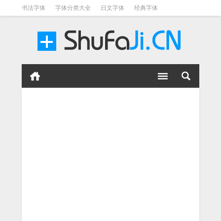
书法字体
字体分类大全
日文字体
经典字体
英文字体
毛笔字体
美术字体
涂鸦字体
书法字体