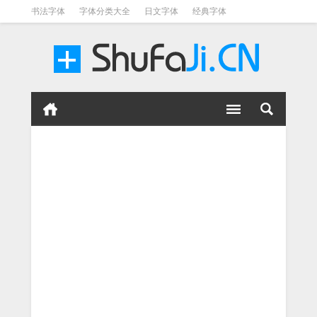
书法字体
字体分类大全
日文字体
经典字体
英文字体
毛笔字体
美术字体
涂鸦字体
书法字体