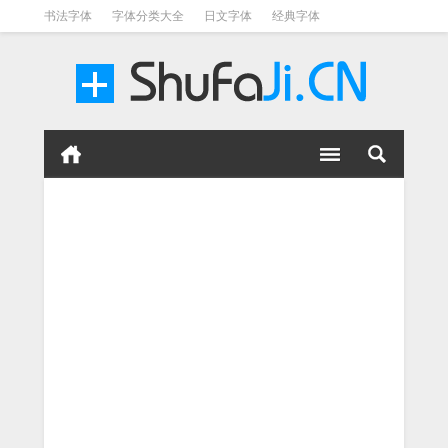
书法字体
字体分类大全
日文字体
经典字体
英文字体
毛笔字体
美术字体
涂鸦字体
书法字体